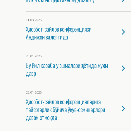
11.03.2025
Ҳисобот-сайлов конференцияси
Андижон вилоятида
25.01.2025
Бу йил касаба уюшмалари ҳаётида муҳим
давр
23.01.2025
Ҳисобот-сайлов конференцияларига
тайёргарлик бўйича ўқув-семинарлари
давом этмоқда