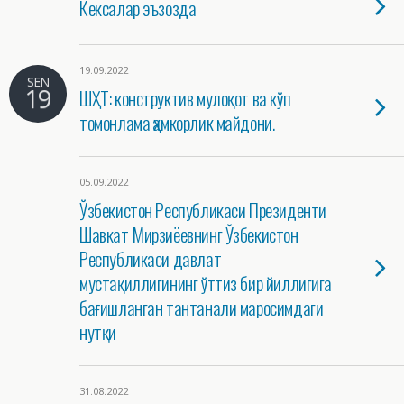
Кексалар эъзозда
19.09.2022
SEN
19
ШҲТ: конструктив мулоқот ва кўп
томонлама ҳамкорлик майдони.
05.09.2022
Ўзбекистон Республикаси Президенти
Шавкат Мирзиёевнинг Ўзбекистон
Республикаси давлат
мустақиллигининг ўттиз бир йиллигига
бағишланган тантанали маросимдаги
нутқи
31.08.2022