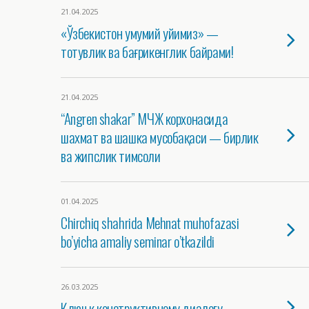
21.04.2025
«Ўзбекистон умумий уйимиз» —
тотувлик ва бағрикенглик байрами!
21.04.2025
“Angren shakar” МЧЖ корхонасида
шахмат ва шашка мусобақаси — бирлик
ва жипслик тимсоли
01.04.2025
Chirchiq shahrida Mehnat muhofazasi
bo’yicha amaliy seminar o’tkazildi
26.03.2025
Ключ к конструктивному диалогу