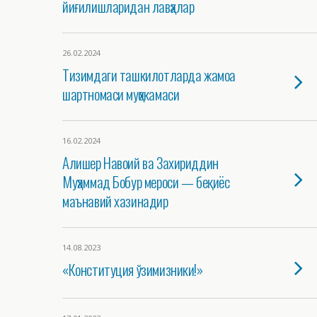
йиғилишларидан лавҳалар
26.02.2024
Тизимдаги ташкилотларда жамоа
шартномаси муҳокамаси
16.02.2024
Алишер Навоий ва Захириддин
Муҳаммад Бобур мероси — беқиёс
маънавий хазинадир
14.08.2023
«Конституция ўзимизники!»