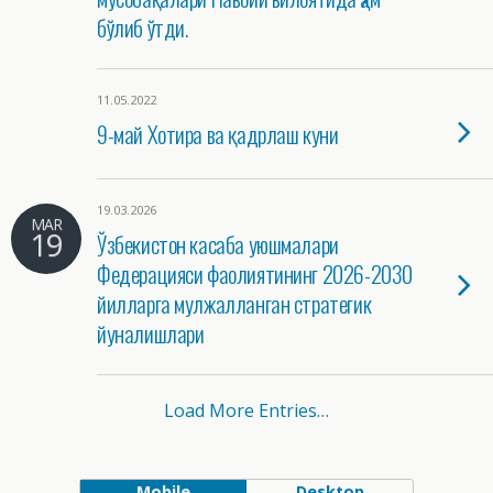
бўлиб ўтди.
11.05.2022
9-май Хотира ва қадрлаш куни
19.03.2026
MAR
19
Ўзбекистон касаба уюшмалари
Федерацияси фаолиятининг 2026-2030
йилларга мулжалланган стратегик
йуналишлари
Load More Entries…
Mobile
Desktop