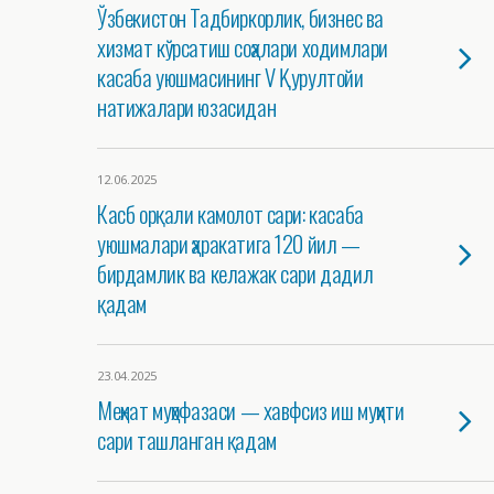
Ўзбекистон Тадбиркорлик, бизнес ва
хизмат кўрсатиш соҳалари ходимлари
касаба уюшмасининг V Қурултойи
натижалари юзасидан
12.06.2025
Касб орқали камолот сари: касаба
уюшмалари ҳаракатига 120 йил —
бирдамлик ва келажак сари дадил
қадам
23.04.2025
Меҳнат муҳофазаси — хавфсиз иш муҳити
сари ташланган қадам