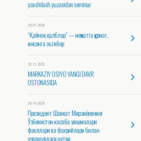
yaxshilash yuzasidan seminar
29.01.2026
“Қайноқ қалблар” — меҳнатга ҳурмат,
инсонга эътибор
25.11.2025
MARKAZIY OSIYO YANGI DAVR
OSTONASIDA
20.10.2025
Президент Шавкат Мирзиёевнинг
Ўзбекистон касаба уюшмалари
фаоллари ва фахрийлари билан
учрашувдаги нутқи