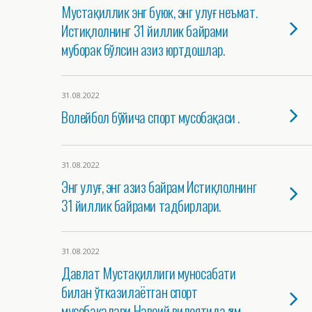
Мустақиллик энг буюк, энг улуғ неъмат.
Истиқлолнинг 31 йиллик байрами
муборак бўлсин азиз юртдошлар.
31.08.2022
Волейбол бўйича спорт мусобақаси .
31.08.2022
Энг улуғ, энг азиз байрам Истиқлолнинг
31 йиллик байрами тадбирлари.
31.08.2022
Давлат Мустақиллиги муносабати
билан ўтказилаётган спорт
мусобақалари Навоий вилоятида ҳам