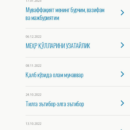
17.01.2023
Муваффақият менинг бурчим, вазифам
ва мажбуриятим
06.12.2022
МЕҲР ҚЎЛЛАРИНИ УЗАТАЙЛИК
08.11.2022
Қалб кўзида олам мунаввар
24.10.2022
Тилга эътибор-элга эътибор
13.10.2022