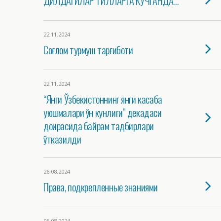
ДИЛДАГИЛАР ТИЛЛАРГА КЎЧГАНДА…
22.11.2024
Соғлом турмуш тарғиботи
22.11.2024
“Янги Ўзбекистоннинг янги касаба
уюшмалари ўн кунлиги” декадаси
доирасида байрам тадбирлари
ўтказилди
26.08.2024
Права, подкрепленные знаниями
05.08.2024