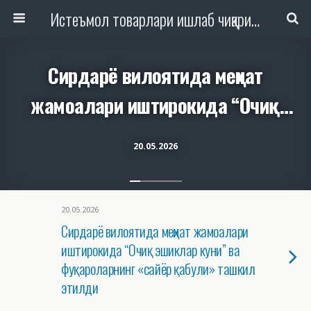
Истеъмол товарлари ишлаб чиқариш, савдо ва хизмат кўрсатиш ташкилотлари ходимлари касаба уюшмаси Республика кенгаши
Сирдарё вилоятида меҳнат
жамоалари иштирокида “Очиқ
эшиклар куни” ва фуқароларнинг
20.05.2026
«сайёр қабули» ташкил этилди
20.05.2026
Сирдарё вилоятида меҳнат жамоалари
иштирокида “Очиқ эшиклар куни” ва
фуқароларнинг «сайёр қабули» ташкил
этилди