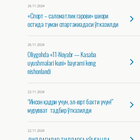
26.11.2024
«Спорт – саломатлик гарови» шиори
остида туман спартакиадаси ўтказилди
26.11.2024
Oliygohda «11-Noyabr — Kasaba
uyushmalari kuni» bayrami keng
nishonlandi
22.11.2024
“Инсон қадри учун, эл-юрт бахти учун!”
мурувват тадбир ўтказилди
22.11.2024