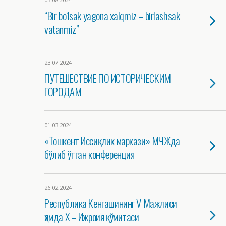
“Bir bo‘lsak yagona xalqmiz – birlashsak
vatanmiz”
23.07.2024
ПУТЕШЕСТВИЕ ПО ИСТОРИЧЕСКИМ
ГОРОДАМ
01.03.2024
«Тошкент Иссиқлик маркази» МЧЖда
бўлиб ўтган конференция
26.02.2024
Республика Кенгашининг V Мажлиси
ҳамда Х – Ижроия қўмитаси