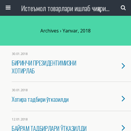
Истеъмол товарлари ишлаб чиқариш, савдо ва хизмат кўрсатиш ташкилотлари ходимлари касаба уюшмаси Республика кенгаши
Archives › Yanvar, 2018
30.01.2018
БИРИНЧИ ПРЕЗИДЕНТИМИЗНИ
ХОТИРЛАБ
30.01.2018
Хотира тадбири ўтказилди
12.01.2018
БАЙРАМ ТАДБИРЛАРИ ЎТКАЗИЛДИ