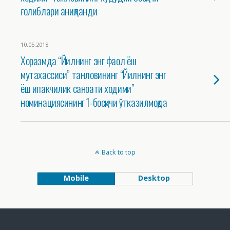
ғолиблари аниқланди
10.05.2018
Хоразмда “Йилнинг энг фаол ёш
мутахассиси” танловининг “Йилнинг энг
ёш ипакчилик саноати ходими”
номинациясининг 1-босқичи ўтказилмоқда
Back to top
Mobile
Desktop