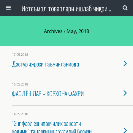
Истеъмол товарлари ишлаб чиқариш, савдо ва хизмат кўрсатиш ташкилотлари ходимлари касаба уюшмаси Республика кенгаши
Archives › May, 2018
17.05.2018
Дастур ижроси таъминланмоқда
16.05.2018
ФАОЛ ЁШЛАР – КОРХОНА ФАХРИ
14.05.2018
“Энг фаол ёш ипакчилик саноати
ходими” танловининг худудий босқичи