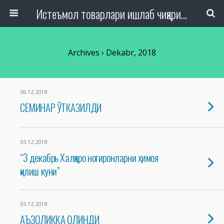
Истеъмол товарлари ишлаб чиқариш, савдо ва хизмат кўрсатиш ташкилотлари ходимлари касаба уюшмаси Республика кенгаши
Archives › Dekabr, 2018
06.12.2018
СЕМИНАР ЎТКАЗИЛДИ
03.12.2018
“3 декабрь Халқаро ногиронларни ҳимоя
қилиш куни”
03.12.2018
АЪЗОЛИККА ОЛИНДИ