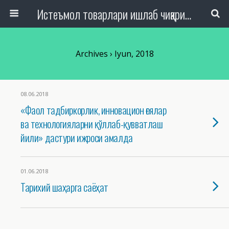
Истеъмол товарлари ишлаб чиқариш, савдо ва хизмат кўрсатиш ташкилотлари ходимлари касаба уюшмаси Республика кенгаши
Archives › Iyun, 2018
08.06.2018
«Фаол тадбиркорлик, инновацион ғоялар
ва технологияларни қўллаб-қувватлаш
йили» дастури ижроси амалда
01.06.2018
Тарихий шаҳарга саёҳат