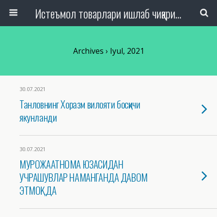
Истеъмол товарлари ишлаб чиқариш, савдо ва хизмат кўрсатиш ташкилотлари ходимлари касаба уюшмаси Республика кенгаши
Archives › Iyul, 2021
30.07.2021
Танловнинг Хоразм вилояти босқичи
якунланди
30.07.2021
МУРОЖААТНОМА ЮЗАСИДАН
УЧРАШУВЛАР НАМАНГАНДА ДАВОМ
ЭТМОҚДА