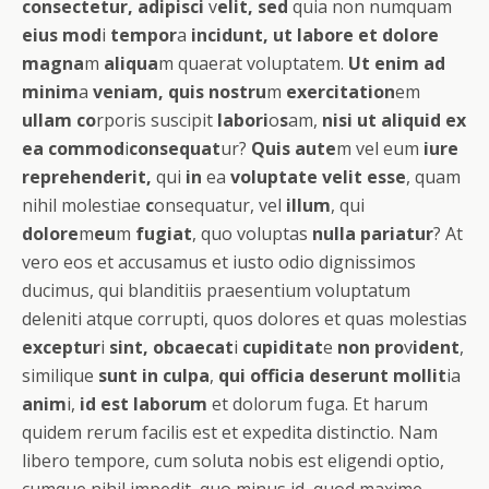
consectetur, adipisci
v
elit, sed
quia non numquam
eius mod
i
tempor
a
incidunt, ut labore et dolore
magna
m
aliqua
m quaerat voluptatem.
Ut enim ad
minim
a
veniam, quis nostru
m
exercitation
em
ullam co
rporis suscipit
labori
o
s
am,
nisi ut aliquid ex
ea commod
i
consequat
ur?
Quis aute
m vel eum
iure
reprehenderit,
qui
in
ea
voluptate velit esse
, quam
nihil molestiae
c
onsequatur, vel
illum
, qui
dolore
m
eu
m
fugiat
, quo voluptas
nulla pariatur
? At
vero eos et accusamus et iusto odio dignissimos
ducimus, qui blanditiis praesentium voluptatum
deleniti atque corrupti, quos dolores et quas molestias
exceptur
i
sint, obcaecat
i
cupiditat
e
non pro
v
ident
,
similique
sunt in culpa
,
qui officia deserunt mollit
ia
anim
i,
id est laborum
et dolorum fuga. Et harum
quidem rerum facilis est et expedita distinctio. Nam
libero tempore, cum soluta nobis est eligendi optio,