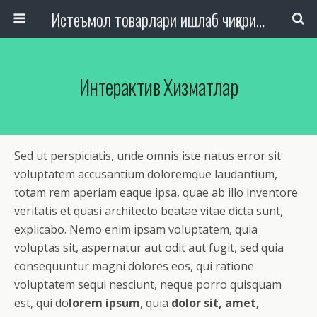
Истеъмол товарлари ишлаб чиқариш, савдо ва хизмат кўрсатиш ташкилотлари ходимлари касаба уюшмаси Республика кенгаши
Интерактив Хизматлар
Sed ut perspiciatis, unde omnis iste natus error sit
voluptatem accusantium doloremque laudantium,
totam rem aperiam eaque ipsa, quae ab illo inventore
veritatis et quasi architecto beatae vitae dicta sunt,
explicabo. Nemo enim ipsam voluptatem, quia
voluptas sit, aspernatur aut odit aut fugit, sed quia
consequuntur magni dolores eos, qui ratione
voluptatem sequi nesciunt, neque porro quisquam
est, qui do
lorem ipsum
, quia
dolor sit, amet,