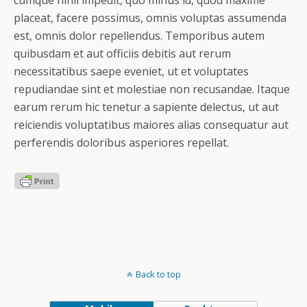
cumque nihil impedit, quo minus id, quod maxime
placeat, facere possimus, omnis voluptas assumenda
est, omnis dolor repellendus. Temporibus autem
quibusdam et aut officiis debitis aut rerum
necessitatibus saepe eveniet, ut et voluptates
repudiandae sint et molestiae non recusandae. Itaque
earum rerum hic tenetur a sapiente delectus, ut aut
reiciendis voluptatibus maiores alias consequatur aut
perferendis doloribus asperiores repellat.
Back to top