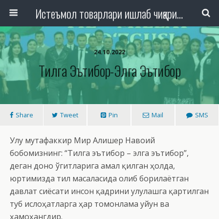
Истеъмол товарлари ишлаб чиқариш, савдо ва хизмат кўрсатиш ташкилотлари ходимлари касаба уюшмаси Республика кенгаши
24.10.2022
Тилга Эътибор-Элга Эътибор
Share
Tweet
Pin
Mail
SMS
Улуғ мутафаккир Мир Алишер Навоий
бобомизнинг: “Тилга эътибор – элга эътибор”,
деган доно ўгитларига амал қилган ҳолда,
юртимизда тил масаласида олиб борилаётган
давлат сиёсати инсон қадрини улуғлашга қартилган
туб ислоҳатларга ҳар томонлама уйғун ва
ҳамоҳангдир.