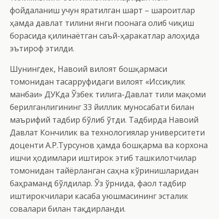
фойдаланиш учун яратилган шарт – шароитлар
ҳамда давлат тилини янги поғонага олиб чиқиш
борасида қилинаётган саъй-ҳаракатлар алоҳида
эътироф этилди.
Шунингдек, Навоий вилоят бошқармаси
томонидан тасарруфидаги вилоят «Иссиқлик
манбаи» ДУКда Ўзбек тилига-Давлат тили мақоми
берилганлигининг 33 йиллик муносабати билан
маърифий тадбир бўлиб ўтди. Тадбирда Навоий
Давлат Кончилик ва технологиялар университети
доценти А.Р.Турсунов ҳамда бошқарма ва корхона
ишчи ҳодимлари иштирок этиб ташкилотчилар
томонидан тайёрланган саҳна кўринишларидан
баҳраманд бўлдилар. Ўз ўрнида, фаол тадбир
иштирокчилари касаба уюшмасининг эсталик
совғалари билан тақдирланди.