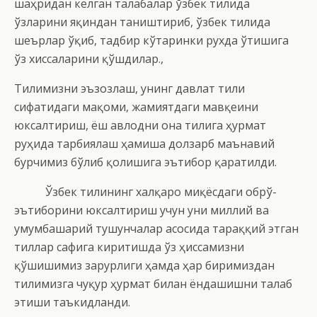
шаҳридан келган талабалар ўзбек тилида
ўзларини яқиндан таништириб, ўзбек тилида
шеърлар ўқиб, тадбир кўтаринки рухда ўтишига
ўз хиссаларини қўшдилар.,
Тилимизни эъзозлаш, унинг давлат тили
сифатидаги мақоми, жамиятдаги мавқеини
юксалтириш, ёш авлодни она тилига ҳурмат
руҳида тарбиялаш ҳамиша долзарб маънавий
бурчимиз бўлиб қолишига эътибор қаратилди.
Ўзбек тилининг халқаро миқёсдаги обрў-
эътиборини юксалтириш учун уни миллий ва
умумбашарий тушунчалар асосида тараққий этган
тиллар сафига киритишда ўз ҳиссамизни
қўшишимиз зарурлиги ҳамда ҳар биримиздан
тилимизга чуқур ҳурмат билан ёндашишни талаб
этиши таъкидланди.