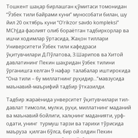
Тошкент шаҳар бирлашган қўмитаси томонидан
“Ўзбек тили байрами куни” мунособати билан, шу
йил 20 октябрь куни “O’rikzor savdo kompleksi”
MChJда фаолият олиб бораётган тадбиркорлар ва
ишчи ходимлар ўртасида, Жаҳон тиллари
Университети Ўзбек тили кафедраси
ўқитувчилари Д.Пўлатова, З.Шарипов ва Хитой
давлатининг Пекин шаҳридан ўзбек тилини
ўрганишга келган 9 нафар талабалар иштирокида
“Она тили – бу миллатнинг руҳидир…”мавзусида
маънавий-маърифий тадбир ўтказилди.
Тадбир жараёнида унверситет ўқитувчилари тил-
давлат тимсоли, мулки, руҳи, миллатнинг маданий
ва маънавий бойлиги, халқнинг маданияти, урф-
одати, унинг турмуш тарзи ва тарихи тўғрисида
маъруза қилган бўлса, бир ой олдин Пекин