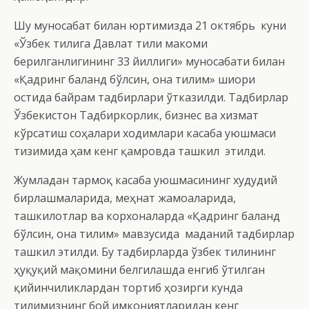
Шу муносабат билан юртимизда 21 октябрь куни
«Ўзбек тилига Давлат тили макоми
берилганлигининг 33 йиллиги» муносабати билан
«Қадринг баланд бўлсин, она тилим» шиори
остида байрам тадбирлари ўтказилди. Тадбирлар
Ўзбекистон Тадбиркорлик, бизнес ва хизмат
кўрсатиш соҳалари ходимлари касаба уюшмаси
тизимида ҳам кенг қамровда ташкил этилди.
Жумладан тармоқ касаба уюшмасининг худудий
бирлашмаларида, меҳнат жамоаларида,
ташкилотлар ва корхоналарда «Қадринг баланд
бўлсин, она тилим» мавзусида маданий тадбирлар
ташкил этилди. Бу тадбирларда ўзбек тилининг
ҳуқуқий мақомини белгилашда енгиб ўтилган
қийинчиликлардан тортиб ҳозирги кунда
тилимизнинг бой имкониятларидан кенг