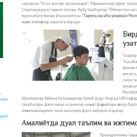
сартарош “Устоз-шогирт анъаналари”, “Официантлар кўрик-танл
Спартакиадаси ташкил этилди. Ушбу тадбирлар “Ўзбекистон кас
муносабати билан ўтказилаётган
“Т
армо
қ касаба уюшмаси
Респ
муҳим лойиҳалар сирасига киради.
Бир
уза
Тадбир
“Касаба
йиллик 
инсон қа
галги т
анъанал
Республ
и
йўналишлар бўйича беллашувлар бўлиб ўтди. Уларда 100 нафар
мати
талабалари, фаол ишчи-ходимлар, меҳнат фаҳрийлари ҳамда бахтс
меҳнаткашларнинг оила аъзолари фаол иштирок этдилар.
кумат
Амалиётда дуал таълим ва ижтим
Президентимиз таша