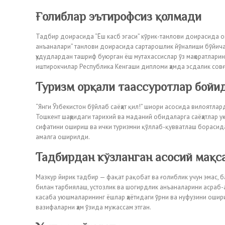
Ғолиблар эътирофсиз қолмади
Тадбир доирасида “Ёш касб эгаси” кўрик-танлови доирасида о
анъаналари” танлови доирасида сартарошлик йўналиши бўйича,
ҳудудлардан ташриф буюрган ёш мутахассислар ўз маҳоратлари
иштирокчилар Республика Кенгаши дипломи ҳамда эсдалик сов
Туризм орқали таассуротлар бойи
“Янги Ўзбекистон бўйлаб саёҳат қил!” шиори асосида вилоятла
Тошкент шаҳридаги тарихий ва маданий обидаларга саёҳатлар у
сифатини ошириш ва ички туризмни қўллаб-қувватлаш борасидаг
амалга оширилди.
Тадбирдан кўзланган асосий мақс
Мазкур йирик тадбир — фақат рақобат ва ғолиблик учун эмас, б
билан тарбиялаш, устозлик ва шогирдлик анъаналарини асраб-а
касаба уюшмаларининг ёшлар ҳаётидаги ўрни ва нуфузини ошир
вазифаларни ҳам ўзида мужассам этган.