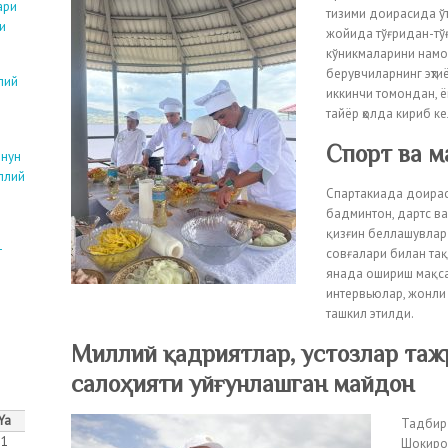
ари
тизими доирасида ў
и
жойида тўғридан-тўғ
кўникмаларини намоё
берувчиларнинг эҳти
лий
иккинчи томондан, ё
тайёр ҳолда кириб к
Спорт ва м
онун
ллий
Спартакиада доираси
бадминтон, дартс ва
қизғин беллашувлар 
т
совғалари билан та
янада ошириш мақса
интервьюлар, жонли 
ташкил этилди.
Миллий қадриятлар, устозлар таж
салоҳияти уйғунлашган майдон
Ya
Тадбирд
1
Шокиров