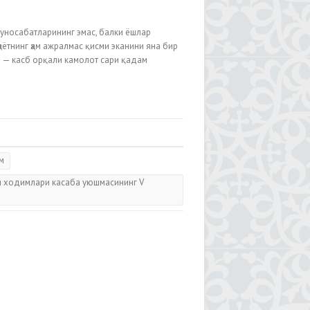
муносабатларининг эмас, балки ёшлар
аётнинг ҳам ажралмас қисми эканини яна бир
р — касб орқали камолот сари қадам
м
ри ходимлари касаба уюшмасининг V