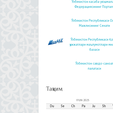
Ўзбекистон касаба уюшмал
Федерациясининг Портал
Ўзбекистон Республикаси О
Мажлисининг Сенати
Ўзбекистон Республикаси Қ
ҳужжатлари маълумотлари ми
базаси
Ўзбекистон савдо-саноа
палатаси
Тақвим
IYUN 2025
Du
Se
Ch
Pa
Ju
Sh