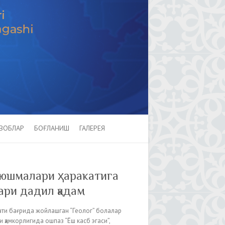
ВОБЛАР
БОҒЛАНИШ
ГАЛЕРЕЯ
 уюшмалари ҳаракатига
ари дадил қадам
ати бағрида жойлашган “Геолог” болалар
ҳамкорлигида ошпаз “Ёш касб эгаси”,