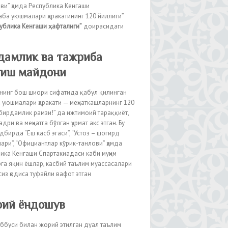
ови” ҳамда Республика Кенгаши
аба уюшмалари ҳаракатининг 120 йиллиги”
ублика Кенгаши ҳафталиги
”
доирасидаги
дамлик ва тажриба
тиш майдони
нинг бош шиори сифатида қабул қилинган
 уюшмалари ҳаракати — меҳнаткашларнинг 120
бирдамлик рамзи!” да ижтимоий тараққиёт,
дри ва меҳнатга бўлган ҳурмат акс этган. Бу
адбирда “Ёш касб эгаси”, “Устоз – шогирд
ари”, “Официантлар кўрик-танлови” ҳамда
ика Кенгаши Спартакиадаси каби муҳим
га яқин ёшлар, касбий таълим муассасалари
из ҳодиса туфайли вафот этган
оий ёндошув
ббуси билан жорий этилган дуал таълим