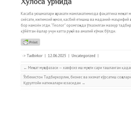
Хулоса ўрнида
Касаба уюшмалари ҳаракати мамлакатимизда фақатгина меҳнат 
сиёсати, ижтимоий ҳимоя, касбий етишиш ва маданий-маърифий ҳ
бор намоён этди. “Геолог” оромгоҳида ўтказилган мазкур тадби
қўйётган ёшлар учун катта руҳий ва амалий кўмак бўлди.
->
Tadbirkor
|
12.06.2025
|
Uncategorized
|
←
Меҳнат муҳофазаси — хавфсиз иш муҳити сари ташланган қада
Ўзбекистон Тадбиркорлик, бизнес ва хизмат кўрсатиш соҳала
Қурултойи натижалари юзасидан
→