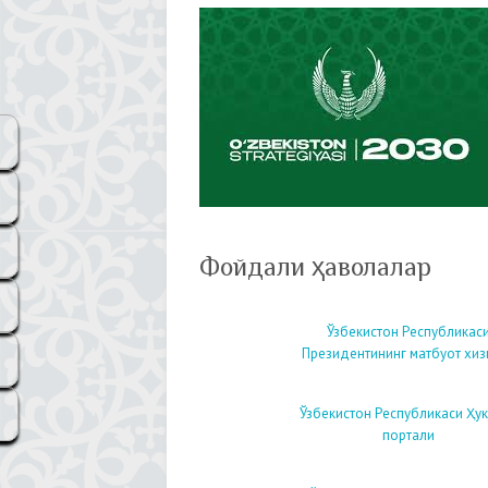
Фойдали ҳаволалар
Ўзбекистон Республикас
Президентининг матбуот хиз
Ўзбекистон Республикаси Ҳу
портали