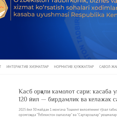
Т
ИНТЕРАКТИВ ХИЗМАТЛАР
НОРМАТИВ ҲУЖЖАТЛАР
САВОЛ-ЖА
Касб орқали камолот сари: касаба
120 йил — бирдамлик ва келажак с
2025 йил 30 майдан 1 июнгача Тошкент вилоятининг гўзал таби
оромгоҳида “Ўзбекистон ошпазлар” ва “Сартарошлар” уюшмалари 