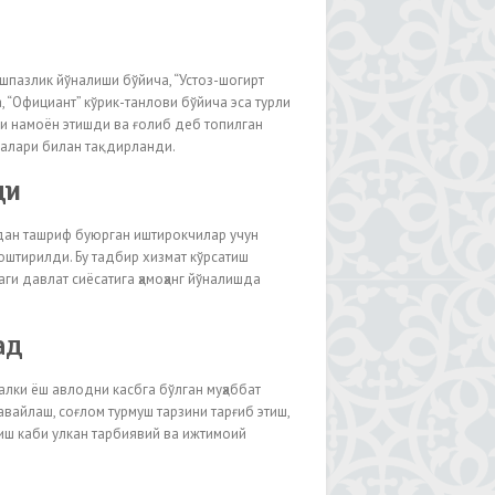
шпазлик йўналиши бўйича, “Устоз-шогирт
 “Официант” кўрик-танлови бўйича эса турли
ни намоён этишди ва ғолиб деб топилган
ғалари билан тақдирланди.
ди
рдан ташриф буюрган иштирокчилар учун
юштирилди. Бу тадбир хизмат кўрсатиш
и давлат сиёсатига ҳамоҳанг йўналишда
ад
алки ёш авлодни касбга бўлган муҳаббат
вайлаш, соғлом турмуш тарзини тарғиб этиш,
иш каби улкан тарбиявий ва ижтимоий