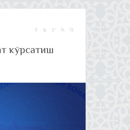
Қидириш