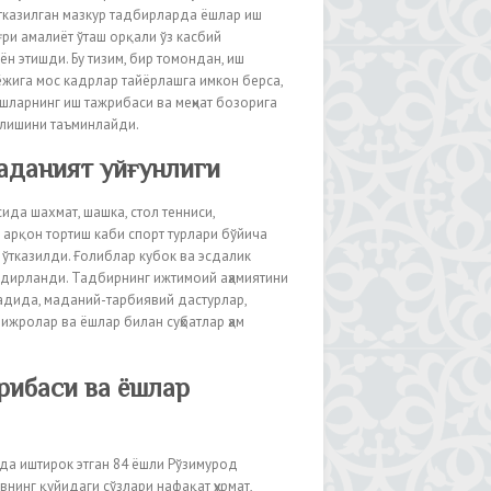
тказилган мазкур тадбирларда ёшлар иш
ри амалиёт ўташ орқали ўз касбий
н этишди. Бу тизим, бир томондан, иш
ёжига мос кадрлар тайёрлашга имкон берса,
шларнинг иш тажрибаси ва меҳнат бозорига
елишини таъминлайди.
аданият уйғунлиги
да шахмат, шашка, стол тенниси,
 арқон тортиш каби спорт турлари бўйича
ўтказилди. Ғолиблар кубок ва эсдалик
қдирланди. Тадбирнинг ижтимоий аҳамиятини
дида, маданий-тарбиявий дастурлар,
ижролар ва ёшлар билан суҳбатлар ҳам
рибаси ва ёшлар
а иштирок этган 84 ёшли Рўзимурод
нинг қуйидаги сўзлари нафақат ҳурмат,