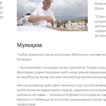
8
балки м
15
бўлди:
22
“25 йил
29
қилдим.
деб мен
тадбирл
ўргатди
Мулоҳаза
Тадбир доирасида ёшлар масалалари бўйича раис маслаҳатчис
билдирди:
— Президентимиз томонидан илгари сурилаётган “Ёшларга оид 
йўналтириш, уларни бандликка жалб қилиш, амалий кўникмалар
ва ташаббускор ёшлар учун кенг имкониятлар яратиш масалала
Айни шу вазифалар ушбу кўрик-танлов ва спорт мусобақаларид
касбий билим ва маҳоратларини ошириш, тажрибали устозлардан
юритиш ва энг муҳими — келажакда ўз ўрнини топа оладиган соҳ
имконига эга бўлмоқда. Бу эса касаба уюшмаларининг ёшлар та
самарасидир.