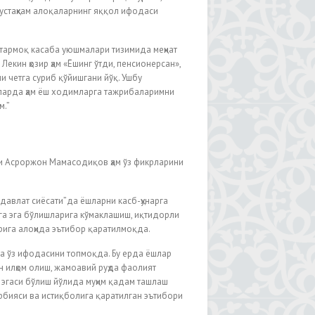
устаҳкам алоқаларнинг яққол ифодаси
 тармоқ касаба уюшмалари тизимида меҳнат
 Лекин ҳозир ҳам «Ёшинг ўтди, пенсионерсан»,
и четга суриб қўйишгани йўқ. Ушбу
арда ҳам ёш ходимларга тажрибаларимни
м.”
и Асроржон Мамасодиқов ҳам ўз фикрларини
давлат сиёсати”да ёшларни касб-ҳунарга
га эга бўлишларига кўмаклашиш, иқтидорли
рига алоҳида эътибор қаратилмоқда.
а ўз ифодасини топмоқда. Бу ерда ёшлар
 илҳом олиш, жамоавий руҳда фаолият
а эгаси бўлиш йўлида муҳим қадам ташлаш
рбияси ва истиқболига қаратилган эътибори